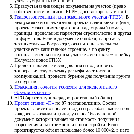
учета - устранить неточности.
Правоустанавливающие документы на участок (право
собственности, выписка ЕГРН, договор аренды и т.д.).
Градостроительный план земельного участка (ГПЗУ)
. В
нем указывается реквизиты проекта планировки и (или)
проекта межевания территории, кадастровый номер,
границы, предельные параметры строительства и другая
информация. Если в документе ошибки, например,
техническая — Росреестр указал что на земельном
участке есть капитальное строение, а по факту
располагается на соседнем участке - исправляем ошибку.
Получаем новое ГПЗУ.
Провести полевые исследования и подготовить
топографическую съемку рельефа местности и
коммуникаций, провести бурение для получения грунта
из шурфов.
Изыскания геология, геодезия
,
для экспертизного
объекта экология
.
АГО (архитектурно-градостроительный облик).
Проект стадии «П»
по 87 постановлению. Состав
проекта зависит от целей и задач и разрабатывается под
каждого заказчика индивидуально. Это основной
документ, который влияет на стоимость получения
разрешения и на стоимость и сроки стройки. Если
проектируется объект площадью более 10 000м2, в него