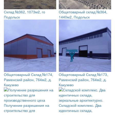
Склад №362, 1073м2, го
Общетоварный склад №364,
Подольск
1440м2, Подольск
Общетоварный Склад №174,
Общетоварный Склад №173,
Раменский район, 764м2, д.
Раменский район, 764м2, д.
Какузево
Какузево
Получение разрешения на
Складской комплекс. Два
строительство для
идентичных склада,