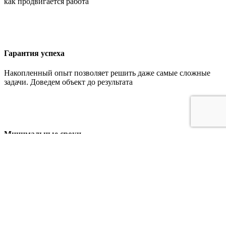
как продвигается работа
Гарантия успеха
Накопленный опыт позволяет решить даже самые сложные
задачи. Доведем объект до результата
Минимальные сроки
Время получения документов минимальный благодаря
налаженному взаимоотношению с гос. органами
Оформление разрешения на строительство в
Московской области
Индивидуальный предприниматель Ланков Виктор
Юрьевич
Адрес:
Московская область
,
г. Мытищи
,
БЦ Разумихин,
ул.Веры Волошиной 12, офис 1216, 12 этаж