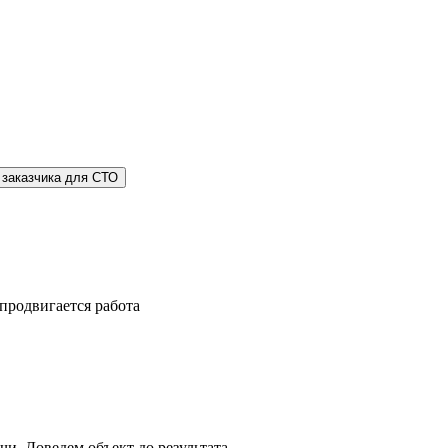
 заказчика для СТО
продвигается работа
и. Доведем объект до результата