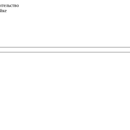
ительство
йке