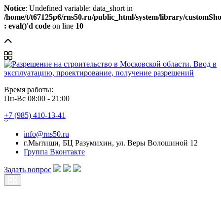
Notice
: Undefined variable: data_short in
/home/t/t67125p6/rns50.ru/public_html/system/library/customSh
: eval()'d code
on line
10
Время работы: 
Пн-Вс 08:00 - 21:00
+7 (985) 410-13-41
info@rns50.ru
г.Мытищи, БЦ Разумихин, ул. Веры Волошиной 12
Группа Вконтакте
Задать вопрос