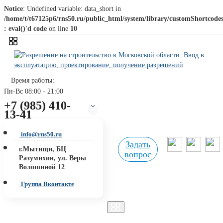
Notice
: Undefined variable: data_short in
/home/t/t67125p6/rns50.ru/public_html/system/library/customShortcode
: eval()'d code
on line
10
Время работы: 
Пн-Вс 08:00 - 21:00
+7 (985) 410-
13-41
info@rns50.ru
Задать
г.Мытищи, БЦ
вопрос
Разумихин, ул. Веры
Волошиной 12
Группа Вконтакте