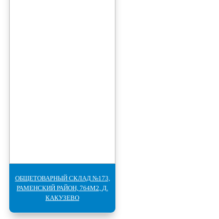
ОБЩЕТОВАРНЫЙ СКЛАД №173,
РАМЕНСКИЙ РАЙОН, 764М2, Д.
КАКУЗЕВО