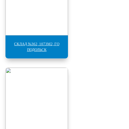
СКЛАД №362, 1073М2, ГО
ПОДОЛЬСК