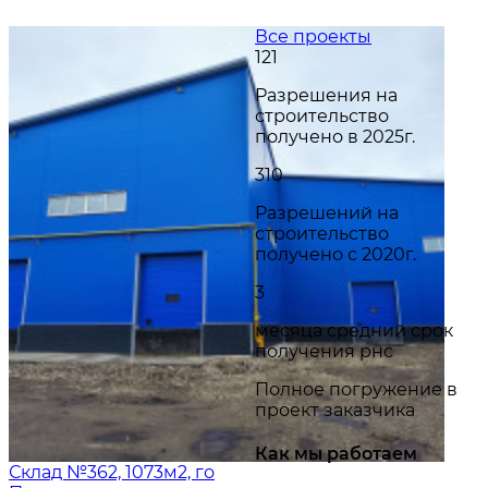
Все проекты
121
Разрешения на
строительство
получено в 2025г.
310
Разрешений на
строительство
получено с 2020г.
3
месяца средний срок
получения рнс
Полное погружение в
проект заказчика
Как мы работаем
Склад №362, 1073м2, го